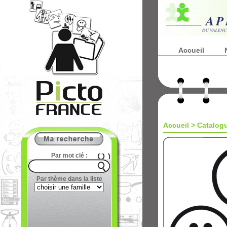
Accueil
Accueil
>
Catalog
Par mot clé :
Par thème dans la liste