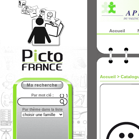
Accueil
Accueil
>
Catalog
Par mot clé :
Par thème dans la liste