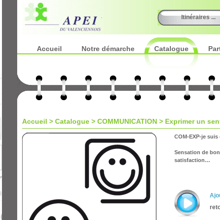
Itinéraires ...
Accueil
Notre démarche
Catalogue
Par
Accueil
>
Catalogue
> COMMUNICATION > Exprimer un sen
COM-EXP-je suis 
Sensation de bonh
satisfaction…
Ajo
ret