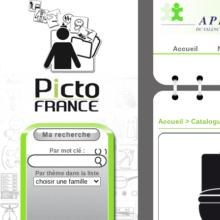
Accueil
Accueil
>
Catalog
Par mot clé :
Par thème dans la liste