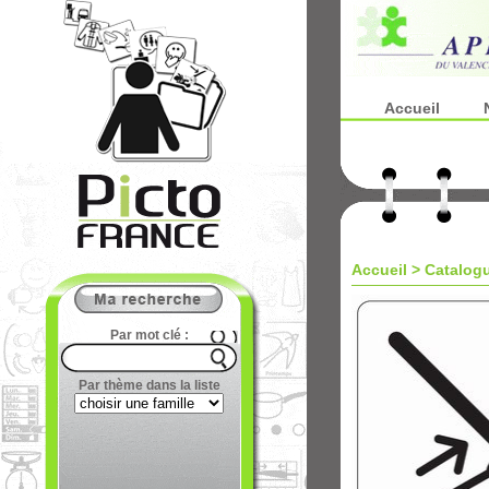
Accueil
Accueil
>
Catalog
Par mot clé :
Par thème dans la liste