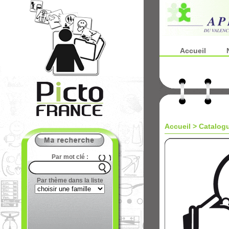
Accueil
Accueil
>
Catalog
Par mot clé :
Par thème dans la liste