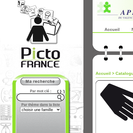
Accueil
Accueil
>
Catalog
Par mot clé :
Par thème dans la liste