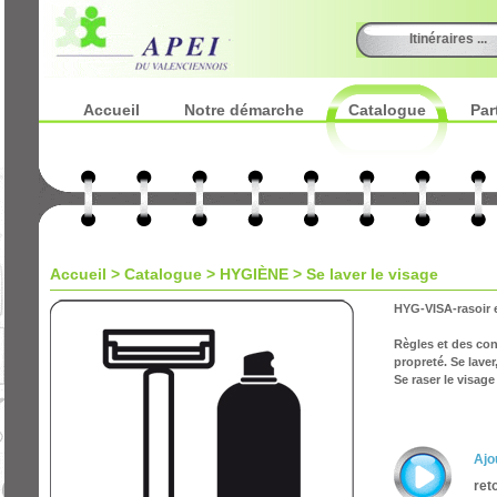
Itinéraires ...
Accueil
Notre démarche
Catalogue
Par
Accueil
>
Catalogue
> HYGIÈNE > Se laver le visage
HYG-VISA-rasoir 
Règles et des con
propreté. Se laver
Se raser le visag
Ajo
ret