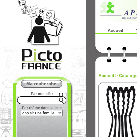
Accueil
Accueil
>
Catalog
Par mot clé :
Par thème dans la liste