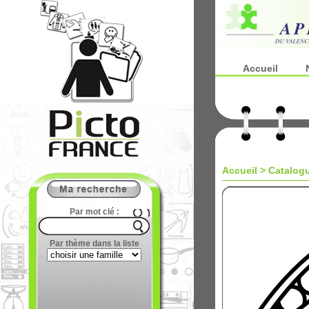
Accueil
Accueil
>
Catalog
Par mot clé :
Par thème dans la liste