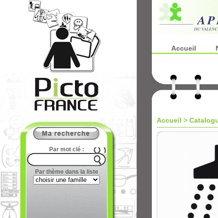
Accueil
Accueil
>
Catalog
Par mot clé :
Par thème dans la liste