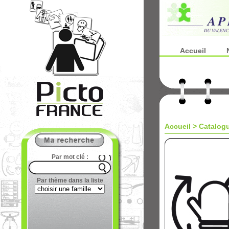
Accueil
Accueil
>
Catalog
Par mot clé :
Par thème dans la liste