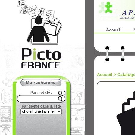
Accueil
Accueil
>
Catalog
Par mot clé :
Par thème dans la liste