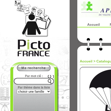
Accueil
Accueil
>
Catalog
Par mot clé :
Par thème dans la liste