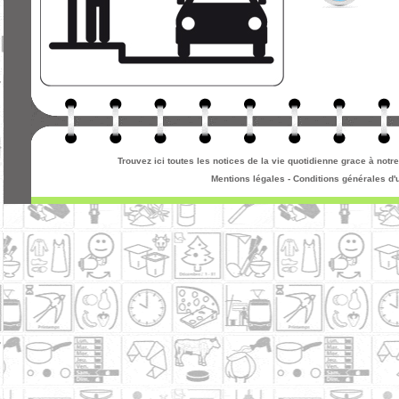
Trouvez ici toutes les notices de la vie quotidienne grace à not
Mentions légales
-
Conditions générales d'u