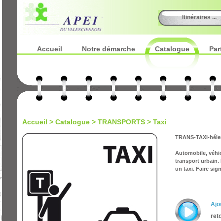
Itinéraires ...
Accueil
Notre démarche
Catalogue
Par
Accueil
>
Catalogue
> TRANSPORTS > Taxi
TRANS-TAXI-héler 
Automobile, véhic
transport urbain. 
un taxi. Faire sign
Ajo
ret