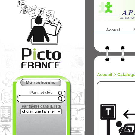
Accueil
Accueil
>
Catalog
Par mot clé :
Par thème dans la liste