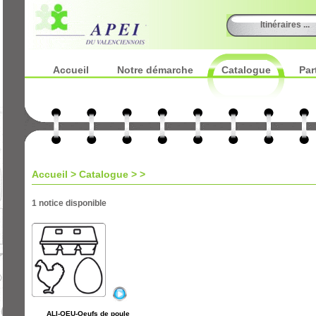
Itinéraires ...
Accueil
Notre démarche
Catalogue
Par
Accueil
>
Catalogue
> >
1 notice disponible
ALI-OEU-Oeufs de poule