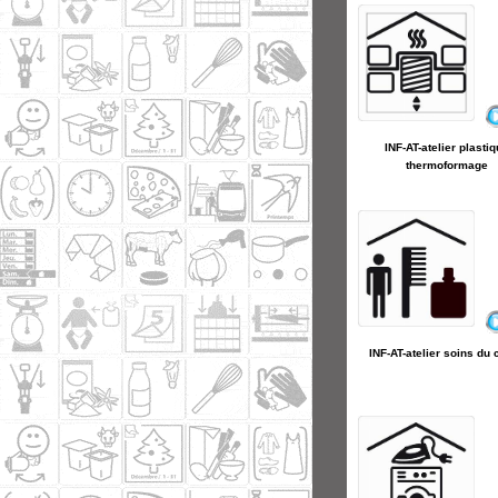
INF-AT-atelier plasti
thermoformage
INF-AT-atelier soins du 