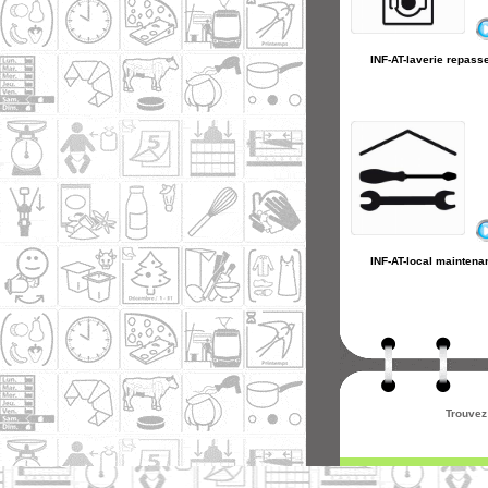
INF-AT-laverie repass
INF-AT-local maintena
Trouvez