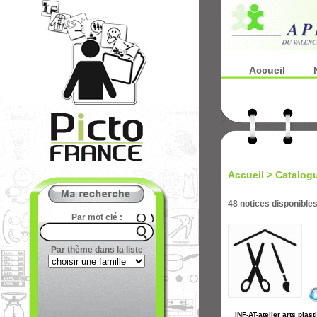
Accueil
Accueil
>
Catalog
48 notices disponible
Par mot clé :
Par thème dans la liste
INF-AT-atelier arts plas