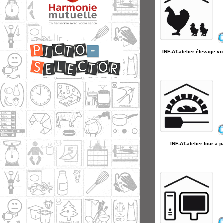
INF-AT-atelier élevage vo
INF-AT-atelier four a p